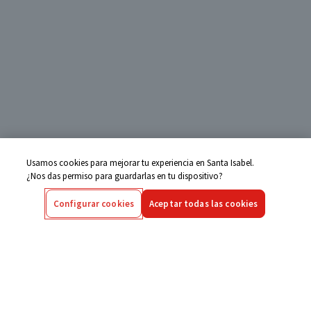
Usamos cookies para mejorar tu experiencia en Santa Isabel.
¿Nos das permiso para guardarlas en tu dispositivo?
Configurar cookies
Aceptar todas las cookies
Centro de Ayuda
Si tienes alguna duda ingresa aquí
Seguimiento de Compras