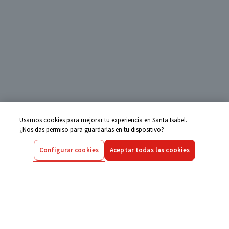
Usamos cookies para mejorar tu experiencia en Santa Isabel.
¿Nos das permiso para guardarlas en tu dispositivo?
Configurar cookies
Aceptar todas las cookies
Centro de Ayuda
Si tienes alguna duda ingresa aquí
Seguimiento de Compras