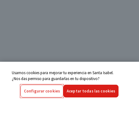
Usamos cookies para mejorar tu experiencia en Santa Isabel.
¿Nos das permiso para guardarlas en tu dispositivo?
Configurar cookies
Aceptar todas las cookies
Centro de Ayuda
Si tienes alguna duda ingresa aquí
Seguimiento de Compras