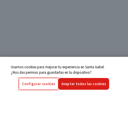
Usamos cookies para mejorar tu experiencia en Santa Isabel.
¿Nos das permiso para guardarlas en tu dispositivo?
Configurar cookies
Aceptar todas las cookies
Centro de Ayuda
Si tienes alguna duda ingresa aquí
Seguimiento de Compras