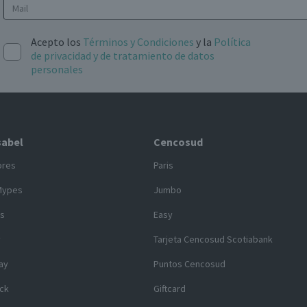
Acepto los
Términos y Condiciones
y la
Política
de privacidad y de tratamiento de datos
personales
sabel
Cencosud
ores
Paris
Mypes
Jumbo
s
Easy
y
Tarjeta Cencosud Scotiabank
ay
Puntos Cencosud
ck
Giftcard