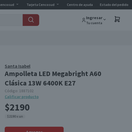
Cencosud
Tarjeta Cencosud
Centro de ayuda
Estado del pedido
Ingresar
Tu cuenta
Santa Isabel
Ampolleta LED Megabright A60
Clásica 13W 6400K E27
Código:
1887102
Calificar producto
$2190
$2190 x un