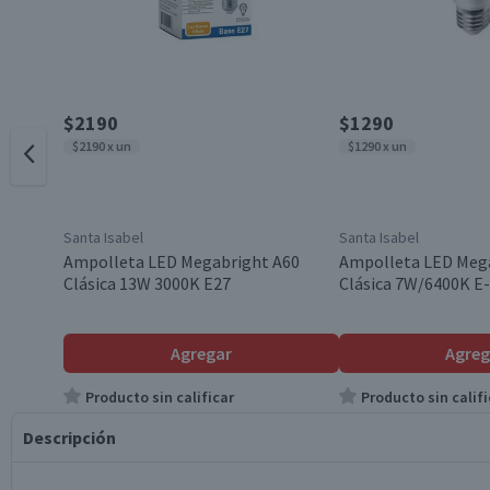
$2190
$1290
$2190 x un
$1290 x un
Santa Isabel
Santa Isabel
Ampolleta LED Megabright A60
Ampolleta LED Meg
Clásica 13W 3000K E27
Clásica 7W/6400K E
Agregar
Agreg
Producto sin calificar
Producto sin califi
Descripción