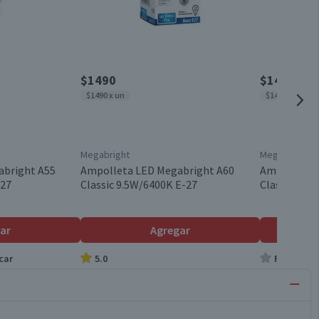
$1490
$1490
$1490 x un
$1490 x un
Megabright
Megabright
abright A55
Ampolleta LED Megabright A60
Ampolleta 
-27
Classic 9.5W/6400K E-27
Classic 9.5
ar
Agregar
car
5.0
Producto s