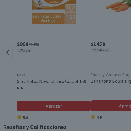
Pack-Unitario
Tipo de Luz
Material
$990
$1450
$1450
$1450 x kg
$7 x un
Dimensiones
Frutas y Verduras Prop
Nova
Contenido
Zanahoria Bolsa 1 k
Servilletas Nova Clásica Cóctel 150
un.
Variedad
Agreg
Agregar
4.9
5.0
Alto cm
Reseñas y Calificaciones