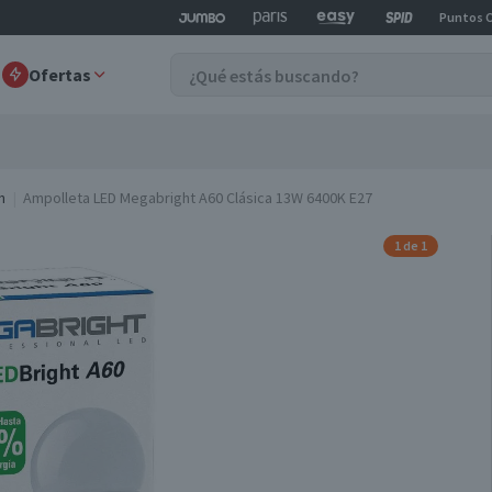
Puntos 
Ofertas
n
Ampolleta LED Megabright A60 Clásica 13W 6400K E27
1 de 1