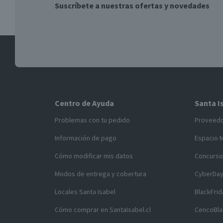
Suscríbete a nuestras ofertas y novedades
Centro de Ayuda
Santa I
Problemas con tu pedido
Proveed
Información de pago
Espacio 
Cómo modificar mis datos
Concurso
Modos de entrega y cobertura
CyberDa
Locales Santa Isabel
BlackFrid
Cómo comprar en SantaIsabel.cl
CencoBla