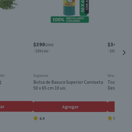
Unitario
Fría
Plástico y Componentes Metálicos
$390
$3490
$550
$465
$39 x un
$39 x un
12 x 6 x 6 cm
ias
Superior
Virutex
1 unidad
g
Bolsa de Basura Superior Camiseta
Toallas Húm
50 x 65 cm 10 un.
Desinfectan
LED
ar
Agregar
4.9
5.0
12 cm