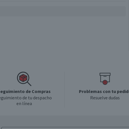
6 cm
6 cm
6 meses, a partir de la entrega del producto
eguimiento de Compras
Problemas con tu pedid
eguimiento de tu despacho
Resuelve dudas
en línea