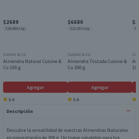
$2689
$6680
$3
$26.890 x kg
$22.267 x kg
$3
Cuisine & Co
Cuisine & Co
Cui
Almendra Natural Cuisine &
Almendra Tostada Cuisine &
Ave
Co 100 g
Co 300 g
100
Agregar
Agregar
5.0
5.0
Descripción
Descubre la versatilidad de nuestras Almendras Naturales
en presentación de 300 g. Un toque saludable para tus