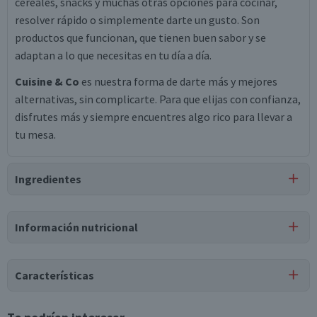
cereales, snacks y muchas otras opciones para cocinar,
resolver rápido o simplemente darte un gusto. Son
productos que funcionan, que tienen buen sabor y se
adaptan a lo que necesitas en tu día a día.
Cuisine & Co
es nuestra forma de darte más y mejores
alternativas, sin complicarte. Para que elijas con confianza,
disfrutes más y siempre encuentres algo rico para llevar a
tu mesa.
Ingredientes
Ingredientes
Información nutricional
almendras naturales.
Tabla nutricional
Puede contener
Características
Trazas
de
maní, soya, nueces, sulfitos, otros frutos
Valores
Por cada 1
Por cada 100g/ml
secos.
medios
porción
Tipo de Producto