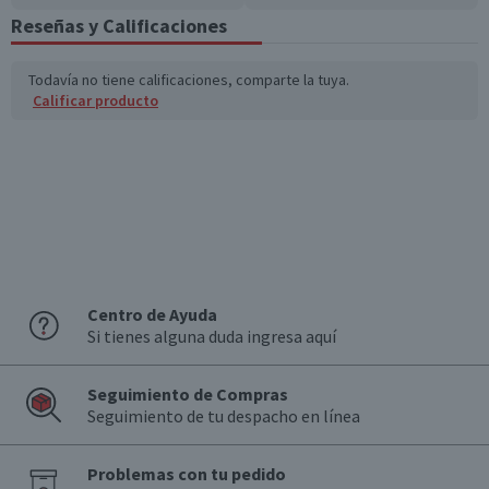
Azúcares totales
7
2,1
Reseñas y Calificaciones
(g)
Todavía no tiene calificaciones, comparte la tuya.
Sodio (mg)
10
3
Calificar producto
*Ingesta de referencia de un adulto promedio (8400 kj / 2000 kcal)
Centro de Ayuda
Si tienes alguna duda ingresa aquí
Seguimiento de Compras
Seguimiento de tu despacho en línea
Problemas con tu pedido