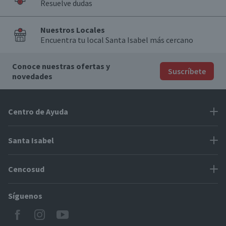
Resuelve dudas
Nuestros Locales
Encuentra tu local Santa Isabel más cercano
Conoce nuestras ofertas y
Suscríbete
novedades
Centro de Ayuda
Problemas con tu pedido
Santa Isabel
Información de pago
Proveedores
Cencosud
Cómo modificar mis datos
Espacio Mypes
Modos de entrega y cobertura
Síguenos
Paris
Concursos
Locales Santa Isabel
Jumbo
CyberDay