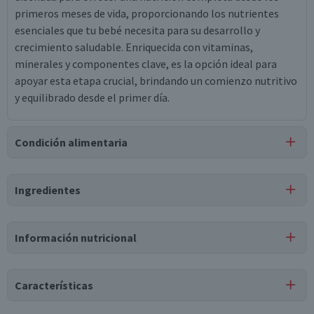
primeros meses de vida, proporcionando los nutrientes
esenciales que tu bebé necesita para su desarrollo y
crecimiento saludable. Enriquecida con vitaminas,
minerales y componentes clave, es la opción ideal para
apoyar esta etapa crucial, brindando un comienzo nutritivo
y equilibrado desde el primer día.
Condición alimentaria
Certificación
Ingredientes
Libre de
Libre de
Mariscos
Libre de
Libre de
Huevo
y Crustáceos
Maní
Frutos 
Ingredientes
Información nutricional
suero de leche, leche parcialmente descremada, aceite
vegetal refinado de oleína de palma, aceite vegetal
Tabla nutricional
refinado de canola, aceite vegetal refinado de maravilla,
Características
antioxidante concentrado de tocoferoles mixtos,
Valores
Por cada 1
Por cada 100g/ml