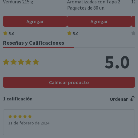
Verduras 215 g
Aromatizadas con Tapa 2
120
Paquetes de 80 un.
Azúcares totales
56,7
--
(g)
Agregar
Agregar
Sodio (mg)
200
--
5.0
5.0
Reseñas y Calificaciones
portionsByContain
0
0
er
5.0
*Ingesta de referencia de un adulto promedio (8400 kj / 2000 kcal)
Calificar producto
1
calificación
Ordenar
11 de febrero de 2024