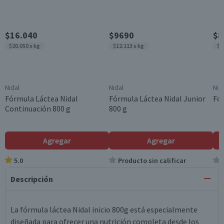
$16.040
$9690
$8
$20.050 x kg
$12.113 x kg
$1
Nidal
Nidal
Nid
Fórmula Láctea Nidal
Fórmula Láctea Nidal Junior
Fór
Continuación 800 g
800 g
Agregar
Agregar
5.0
Producto sin calificar
Descripción
La fórmula láctea Nidal inicio 800g está especialmente
diseñada para ofrecer una nutrición completa desde los