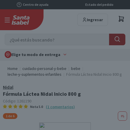
Centro de ayuda
Estado del pedido
Ingresar
Elige tu modo de entrega
Home
cuidado-personal-y-bebe
bebe
leche-y-suplementos-infantiles
Fórmula Láctea Nidal Inicio 800 g
Nidal
Fórmula Láctea Nidal Inicio 800 g
Código:
1261190
(
1
comentarios
)
Nota
5.0
1 de 6