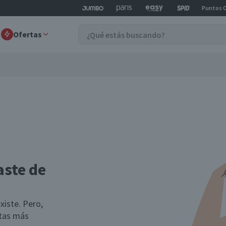
Puntos 
Ofertas
aste de
xiste. Pero,
rtas más