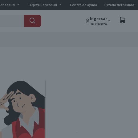
Cencosud
Tarjeta Cencosud
Centro de ayuda
Estado del pedido
Ingresar
Tu cuenta