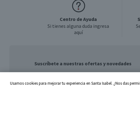
Centro de Ayuda
S
Si tienes alguna duda ingresa
S
aquí
Suscríbete a nuestras ofertas y novedades
Usamos cookies para mejorar tu experiencia en Santa Isabel. ¿Nos das permis
Centro de Ayuda
Santa I
Problemas con tu pedido
Proveed