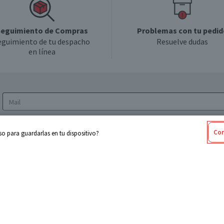
eguimiento de Compras
Problemas con tu pedid
eguimiento de tu despacho
Resuelve dudas
en línea
Acepto los
Términos y Condiciones
y la
Política
Con
o para guardarlas en tu dispositivo?
de privacidad y de tratamiento de datos
personales
sabel
Cencosud
ores
Paris