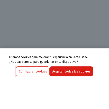
Usamos cookies para mejorar tu experiencia en Santa Isabel.
¿Nos das permiso para guardarlas en tu dispositivo?
Configurar cookies
Aceptar todas las cookies
Centro de Ayuda
Si tienes alguna duda ingresa aquí
Seguimiento de Compras