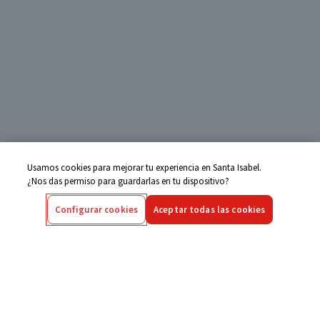
Usamos cookies para mejorar tu experiencia en Santa Isabel.
¿Nos das permiso para guardarlas en tu dispositivo?
Configurar cookies
Aceptar todas las cookies
Centro de Ayuda
Si tienes alguna duda ingresa aquí
Seguimiento de Compras