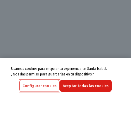
Usamos cookies para mejorar tu experiencia en Santa Isabel.
¿Nos das permiso para guardarlas en tu dispositivo?
Configurar cookies
Aceptar todas las cookies
Centro de Ayuda
Si tienes alguna duda ingresa aquí
Seguimiento de Compras