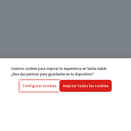
Usamos cookies para mejorar tu experiencia en Santa Isabel.
¿Nos das permiso para guardarlas en tu dispositivo?
Configurar cookies
Aceptar todas las cookies
Centro de Ayuda
Si tienes alguna duda ingresa aquí
Seguimiento de Compras