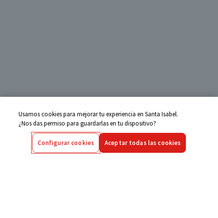
Usamos cookies para mejorar tu experiencia en Santa Isabel.
¿Nos das permiso para guardarlas en tu dispositivo?
Configurar cookies
Aceptar todas las cookies
Centro de Ayuda
Si tienes alguna duda ingresa aquí
Seguimiento de Compras