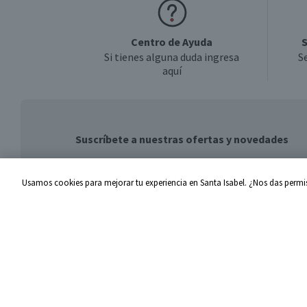
Centro de Ayuda
S
Si tienes alguna duda ingresa
S
aquí
Suscríbete a nuestras ofertas y novedades
Usamos cookies para mejorar tu experiencia en Santa Isabel. ¿Nos das permis
Centro de Ayuda
Santa I
Problemas con tu pedido
Proveed