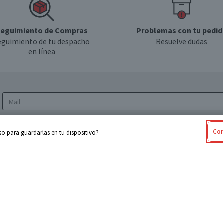
eguimiento de Compras
Problemas con tu pedid
eguimiento de tu despacho
Resuelve dudas
en línea
Acepto los
Términos y Condiciones
y la
Política
Con
o para guardarlas en tu dispositivo?
de privacidad y de tratamiento de datos
personales
sabel
Cencosud
ores
Paris