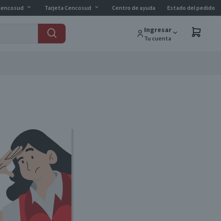
Cencosud
Tarjeta Cencosud
Centro de ayuda
Estado del pedido
Ingresar
Tu cuenta