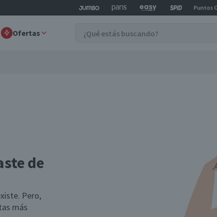
Puntos 
Ofertas
aste de
xiste. Pero,
rtas más