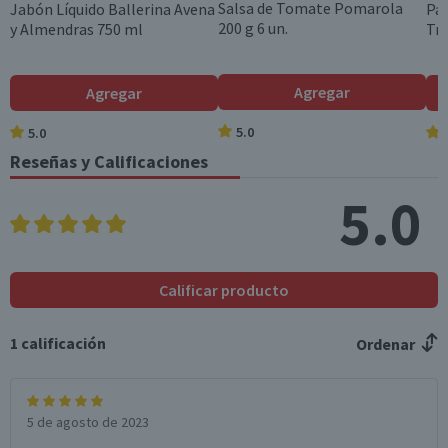
Salsa de Tomate Pomarola
Jabón Líquido Ballerina Avena
Pa
200 g 6 un.
y Almendras 750 ml
Tri
Agregar
Agregar
5.0
5.0
Reseñas y Calificaciones
5.0
Calificar producto
1
calificación
Ordenar
5 de agosto de 2023