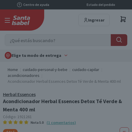
Centro de ayuda
Estado del pedido
Ingresar
Elige tu modo de entrega
Home
cuidado-personal-y-bebe
cuidado-capilar
acondicionadores
Acondicionador Herbal Essences Detox Té Verde & Menta 400 ml
Herbal Essences
Acondicionador Herbal Essences Detox Té Verde &
Menta 400 ml
Código:
1921261
(
1
comentarios
)
Nota
5.0
4 de 5