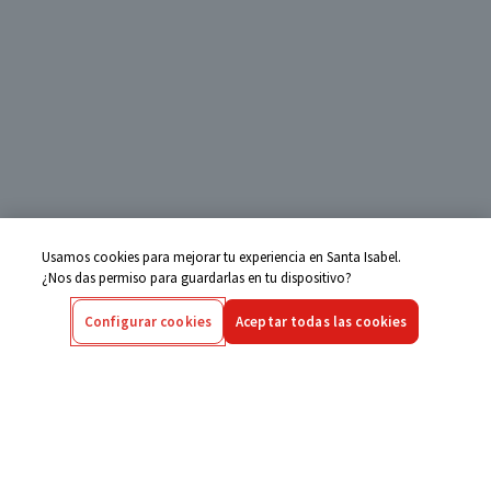
Usamos cookies para mejorar tu experiencia en Santa Isabel.
¿Nos das permiso para guardarlas en tu dispositivo?
Configurar cookies
Aceptar todas las cookies
Centro de Ayuda
Si tienes alguna duda ingresa aquí
Seguimiento de Compras