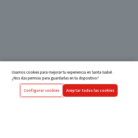
Usamos cookies para mejorar tu experiencia en Santa Isabel.
¿Nos das permiso para guardarlas en tu dispositivo?
Configurar cookies
Aceptar todas las cookies
Centro de Ayuda
Si tienes alguna duda ingresa aquí
Seguimiento de Compras